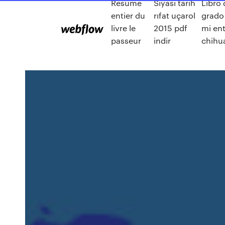
Résumé
Siyasi tarih
Libro 
entier du
rıfat uçarol
grado
livre le
2015 pdf
mi en
passeur
indir
chihu