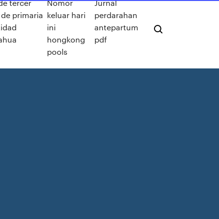
de tercer
Nomor
Jurnal
 de primaria
keluar hari
perdarahan
tidad
ini
antepartum
ahua
hongkong
pdf
pools