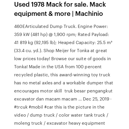
Used 1978 Mack for sale. Mack
equipment & more | Machinio
460EArticulated Dump Truck. Engine Power:
359 kW (481 hp) @ 1,900 rpm; Rated Payload:
41 819 kg (92,195 lb); Heaped Capacity: 25.5 m³
(33.4 cu. yd.). Shop Meijer for Tonka at great
low prices today! Browse our suite of goods in
Tonka! Made in the USA from 100 percent
recycled plastic, this award-winning toy truck
has no metal axles and a workable dumper that
encourages motor skill truk besar pengangkut
excavator dan macam macam … Dec 25, 2019 ·
#trcuk #mobil #car this is the picture in the
video / dump truck / color water tank truck /
moleng truck / excavator heavy equipment