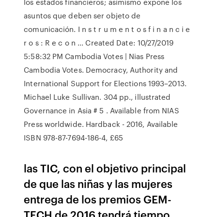
los estados financieros; asimismo expone los
asuntos que deben ser objeto de
comunicación. I n s t r u m e n t o s f i n a n c i e
r o s : R e c o n ... Created Date: 10/27/2019
5:58:32 PM Cambodia Votes | Nias Press
Cambodia Votes. Democracy, Authority and
International Support for Elections 1993–2013.
Michael Luke Sullivan. 304 pp., illustrated
Governance in Asia # 5 . Available from NIAS
Press worldwide. Hardback - 2016, Available
ISBN 978-87-7694-186-4, £65
las TIC, con el objetivo principal
de que las niñas y las mujeres
entrega de los premios GEM-
TECH de 2016 tendrá tiempo