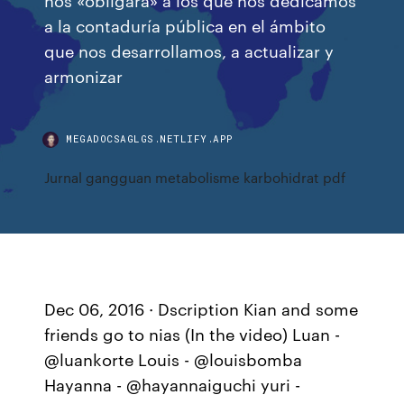
a la contaduría pública en el ámbito
que nos desarrollamos, a actualizar y
armonizar
MEGADOCSAGLGS.NETLIFY.APP
Jurnal gangguan metabolisme karbohidrat pdf
Dec 06, 2016 · Dscription Kian and some
friends go to nias (In the video) Luan -
@luankorte Louis - @louisbomba
Hayanna - @hayannaiguchi yuri -